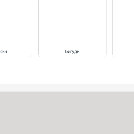
ески
Бигуди