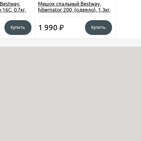
Bestway,
Мешок спальный Bestway,
 16С, 0.7кг,
hibernator 200, (одеяло), 1,3кг,
 см,
полиэстр, 190х84 см, от -2
до13С
1 990
₽
Купить
Купить