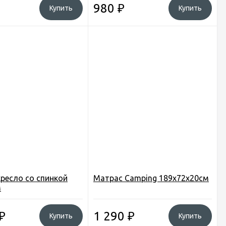
980
₽
Купить
Купить
ресло со спинкой
Матрас Camping 189х72х20см
м
₽
1 290
₽
Купить
Купить