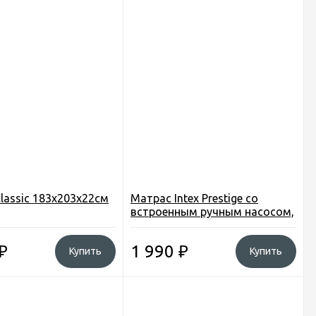
lassic 183х203х22см
Матрас Intex Prestige со
встроенным ручным насосом,
флок, зеленый, 137*191*22 см.
₽
1 990
₽
Купить
Купить