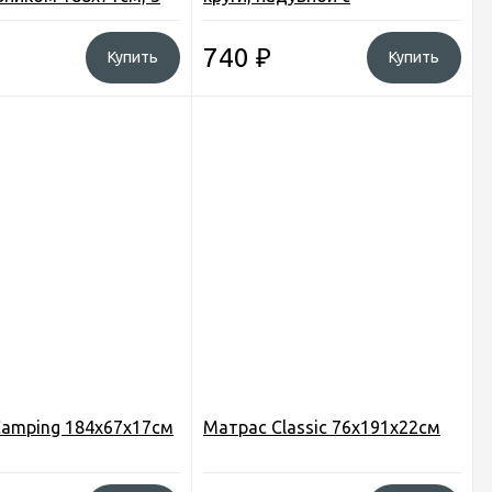
подголовниками, 188х117см.,
43009b
740
₽
Купить
Купить
amping 184х67х17см
Матрас Classic 76х191х22см