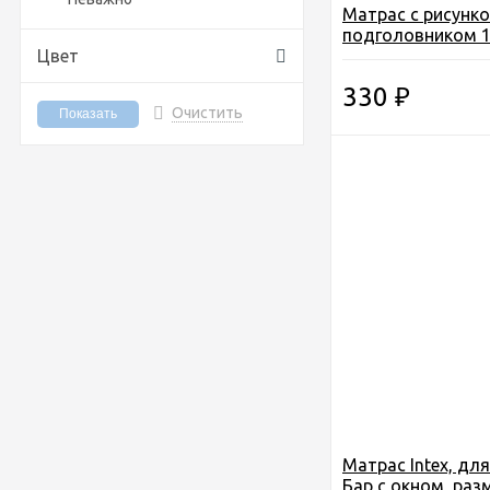
Матрас с рисунко
подголовником 1
Цвет
вида
330
₽
Очистить
Матрас Intex, дл
Бар с окном, раз