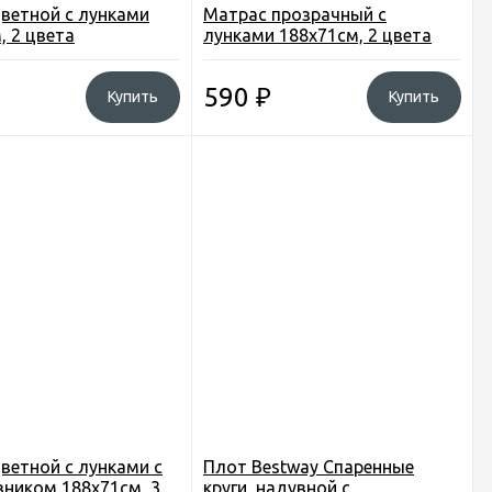
ветной с лунками
Матрас прозрачный с
, 2 цвета
лунками 188х71см, 2 цвета
590
₽
Купить
Купить
ветной с лунками с
Плот Bestway Спаренные
ником 188х71см, 3
круги, надувной с