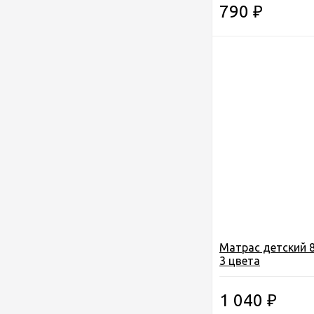
790
₽
Матрас детский 
3 цвета
1 040
₽