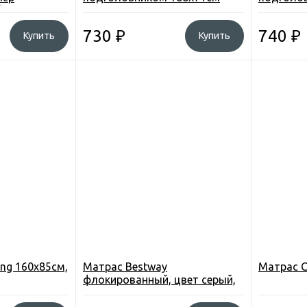
5)
цвета
730
₽
740
₽
Купить
Купить
ng 160х85см,
Матрас Bestway
Матрас C
флокированный, цвет серый,
188*99*22см.