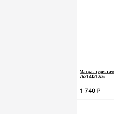
Матрас туристич
76х183х10см
1 740
₽