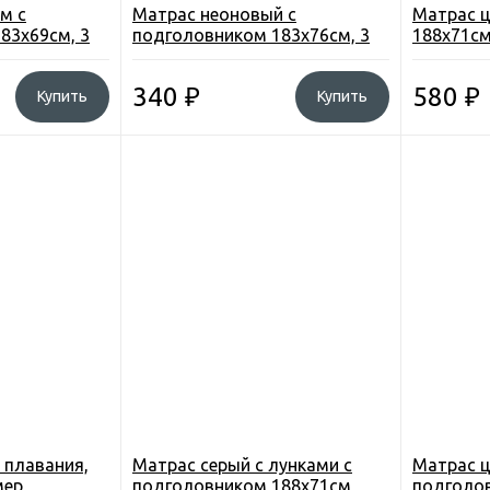
м с
Матрас неоновый с
Матрас ц
83х69см, 3
подголовником 183х76см, 3
188х71см
цвета
340
₽
580
₽
Купить
Купить
я плавания,
Матрас серый с лунками с
Матрас ц
мер
подголовником 188х71см
подголов