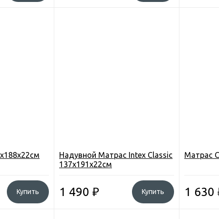
9х188х22см
Надувной Матрас Intex Classic
Матрас C
137х191х22см
1 490
₽
1 630
Купить
Купить