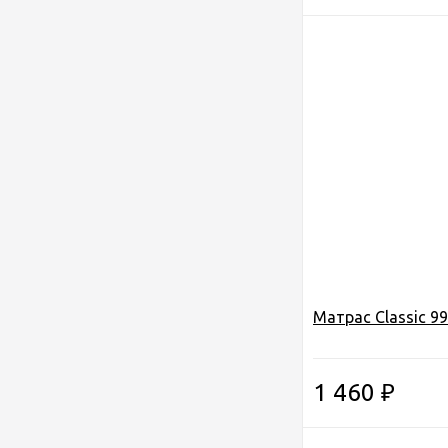
Матрас Classic 9
1 460
₽