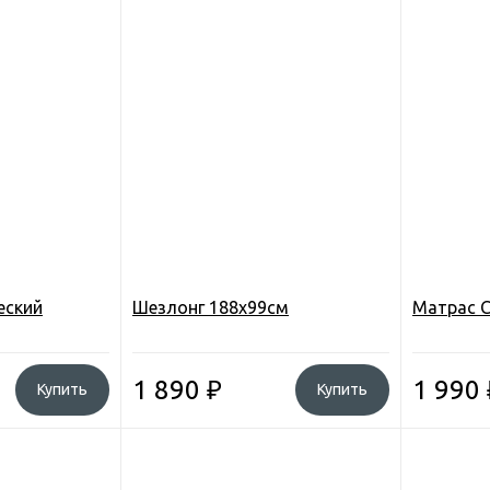
еский
Шезлонг 188х99см
Матрас C
1 890
₽
1 990
Купить
Купить