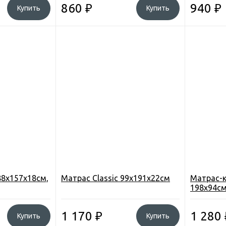
860
₽
940
₽
Купить
Купить
88х157х18см,
Матрас Classic 99х191х22см
Матрас-к
198х94с
1 170
₽
1 280
Купить
Купить