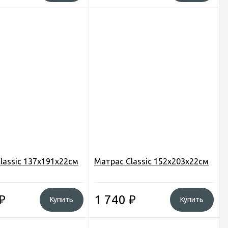
lassic 137х191х22см
Матрас Classic 152х203х22см
₽
1 740
₽
Купить
Купить