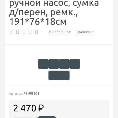
ручной насос, сумка
д/перен, ремк.,
191*76*18см
В избранное
Сравнение
FS-99103
Артикул:
2 470
₽