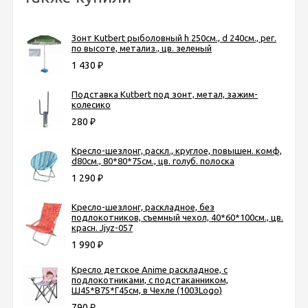
Зонт Kutbert рыболовный h 250см., d 240см., рег.
по высоте, метализ., цв. зеленый
1 430
₽
Подставка Kutbert под зонт, метал, зажим-
колесико
280
₽
Кресло-шезлонг, раскл., круглое, повышен. комф,
d80см., 80*80*75см., цв. голуб. полоска
1 290
₽
Кресло-шезлонг, раскладное, без
подлокотников, съемный чехол, 40*60*100см., цв.
красн. Jjyz-057
1 990
₽
Кресло детское Anime раскладное, с
подлокотниками, с подстаканником,
Ш45*В75*Г45см, в Чехле (1003Logo)
790
₽