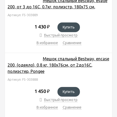
Мешок спальный Bestway, evade
200, от 3 до 16С, 0.7кг, полиэстр, 180x75 см,
Артикул: FS-303889
1 430
₽
Купить
Быстрый просмотр
В избранное
Сравнение
Мешок спальный Bestway, encase
200, (одеяло), 0,8 кг, 180х76см, от 2до16C,
полиэстер, Pongee
Артикул: FS-303888
1 450
₽
Купить
Быстрый просмотр
В избранное
Сравнение