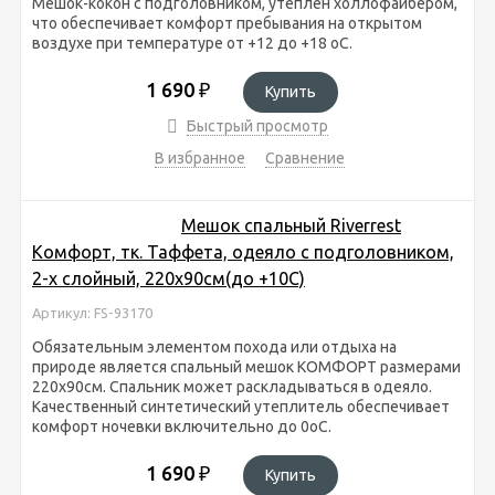
Мешок-кокон с подголовником, утеплен холлофайбером,
что обеспечивает комфорт пребывания на открытом
воздухе при температуре от +12 до +18 оС.
1 690
₽
Купить
Быстрый просмотр
В избранное
Сравнение
Мешок спальный Riverrest
Комфорт, тк. Таффета, одеяло с подголовником,
2-х слойный, 220х90см(до +10С)
Артикул: FS-93170
Обязательным элементом похода или отдыха на
природе является спальный мешок КОМФОРТ размерами
220х90см. Спальник может раскладываться в одеяло.
Качественный синтетический утеплитель обеспечивает
комфорт ночевки включительно до 0оС.
1 690
₽
Купить