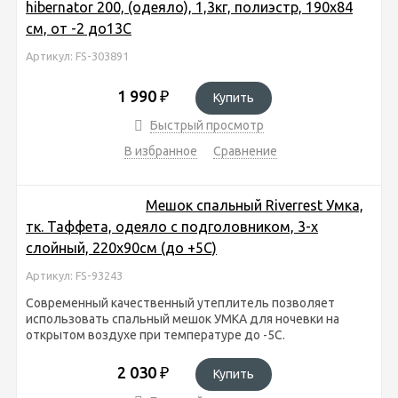
hibernator 200, (одеяло), 1,3кг, полиэстр, 190х84
см, от -2 до13С
Артикул: FS-303891
1 990
₽
Купить
Быстрый просмотр
В избранное
Сравнение
Мешок спальный Riverrest Умка,
тк. Таффета, одеяло с подголовником, 3-х
слойный, 220х90см (до +5С)
Артикул: FS-93243
Современный качественный утеплитель позволяет
использовать спальный мешок УМКА для ночевки на
открытом воздухе при температуре до -5С.
2 030
₽
Купить