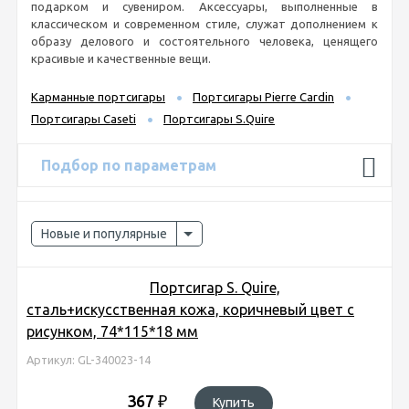
подарком и сувениром. Аксессуары,
выполненные в
классическом и современном стиле, служат дополнением к
образу делового и состоятельного человека, ценящего
красивые и качественные вещи.
Карманные портсигары
Портсигары Pierre Cardin
Портсигары Caseti
Портсигары S.Quire
Подбор по параметрам
Новые и популярные
Портсигар S. Quire,
сталь+искусственная кожа, коричневый цвет с
рисунком, 74*115*18 мм
Артикул: GL-340023-14
367
₽
Купить