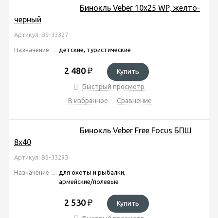
Бинокль Veber 10x25 WP, желто-
черный
Артикул: BS-33327
Назначение
детские, туристические
2 480
₽
Купить
Быстрый просмотр
В избранное
Сравнение
Бинокль Veber Free Focus БПШ
8x40
Артикул: BS-33293
Назначение
для охоты и рыбалки,
армейские/полевые
2 530
₽
Купить