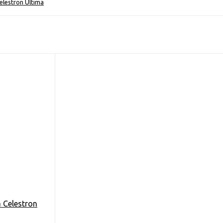
lestron Ultima
 Celestron