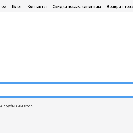
лей
Блог
Контакты
Скидка новым клиентам
Возврат тов
е трубы Celestron