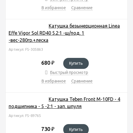
В избранное
Сравнение
Катушка безынерционная Linea
Effe Vigor Sol RD40 5.2:1 -ш/под. 1
-вес-280гр.+леска
Артикул: FS-305863
680
₽
Купить
Быстрый просмотр
В избранное
Сравнение
Катушка Teben Front M-10FD - 4
подшипника - 5 -2:1 - зап. шпуля
Артикул: FS-89765
730
₽
Купить