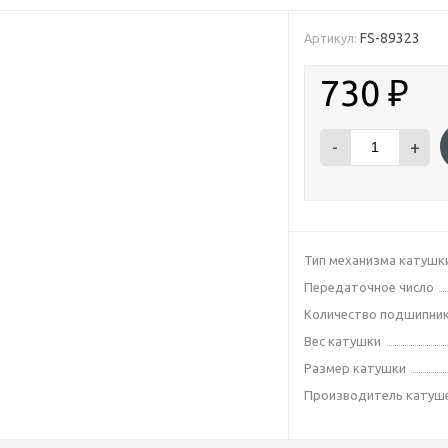
FS-89323
Артикул:
730
₽
-
+
Тип механизма катушк
Передаточное число
Количество подшипник
Вес катушки
Размер катушки
Производитель катуш