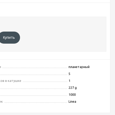
Купить
и
планетарный
5
ов в катушке
1
227 g
1000
ек
Linea