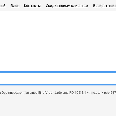
лей
Блог
Контакты
Скидка новым клиентам
Возврат тов
безынерционная Linea Effe Vigor Jade Line RD 10 5.5:1 - 1 подш. - вес-227