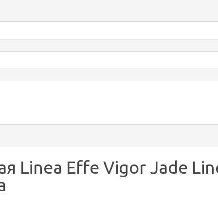
inea Effe Vigor Jade Line 
а