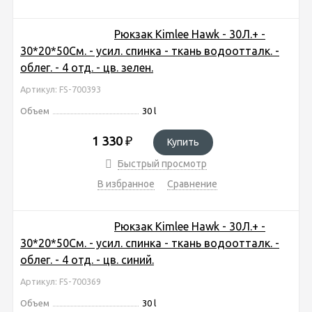
Рюкзак Kimlee Hawk - 30Л.+ -
30*20*50См. - усил. спинка - ткань водоотталк. -
облег. - 4 отд. - цв. зелен.
Артикул: FS-700393
Объем
30 l
1 330
₽
Купить
Быстрый просмотр
В избранное
Сравнение
Рюкзак Kimlee Hawk - 30Л.+ -
30*20*50См. - усил. спинка - ткань водоотталк. -
облег. - 4 отд. - цв. синий.
Артикул: FS-700369
Объем
30 l