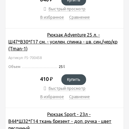
Быстрый просмотр
В избранное
Сравнение
Рюкзак Adventure 25 л. -
Ш47*В30*Г17 см. - усилен. спинка - цв. син./чер/кр
(Tman-1)
Артикул: FS-700458
Объем
25 l
410
₽
Купить
Быстрый просмотр
В избранное
Сравнение
Рюкзак Sport - 23л -
В44*Ш32*Г14 ткань брезент - доп. ручка - цвет
песочный