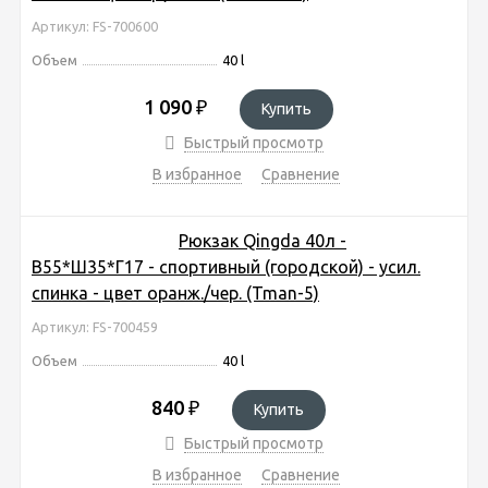
Артикул: FS-700600
Объем
40 l
1 090
₽
Купить
Быстрый просмотр
В избранное
Сравнение
Рюкзак Qingda 40л -
В55*Ш35*Г17 - спортивный (городской) - усил.
спинка - цвет оранж./чер. (Tman-5)
Артикул: FS-700459
Объем
40 l
840
₽
Купить
Быстрый просмотр
В избранное
Сравнение