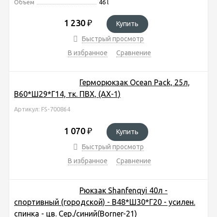
Объем
46 l
1 230
₽
Купить
Быстрый просмотр
В избранное
Сравнение
Герморюкзак Ocean Pack, 25л,
В60*Ш29*Г14, тк. ПВХ, (AX-1)
Артикул: FS-700864
1 070
₽
Купить
Быстрый просмотр
В избранное
Сравнение
Рюкзак Shanfenqyi 40л -
спортивный (городской) - В48*Ш30*Г20 - усилен.
спинка - цв. Сер./синий(Borner-21)