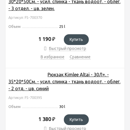
30*20*50См. - усил. спинка - ткань водоот. - облег.
- 3 отдел. - цв. зелен.
Артикул: FS-700370
Объем
25 l
1 190
₽
Купить
Быстрый просмотр
В избранное
Сравнение
Рюкзак Kimlee Altai - 30Л+. -
35*20*50См. - усил. спинка - ткань водоот. - облег.
- 2 отд. - цв. синий
Артикул: FS-700395
Объем
30 l
1 380
₽
Купить
Быстрый просмотр