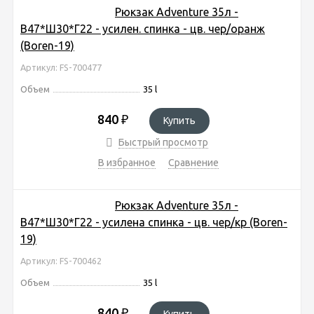
Рюкзак Adventure 35л -
В47*Ш30*Г22 - усилен. спинка - цв. чер/оранж
(Boren-19)
Артикул: FS-700477
Объем
35 l
840
₽
Купить
Быстрый просмотр
В избранное
Сравнение
Рюкзак Adventure 35л -
В47*Ш30*Г22 - усилена спинка - цв. чер/кр (Boren-
19)
Артикул: FS-700462
Объем
35 l
840
₽
Купить