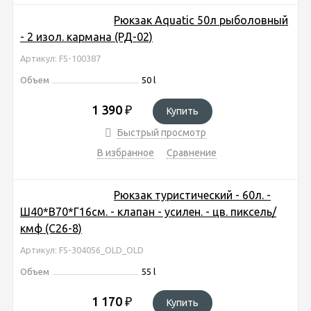
Рюкзак Aquatic 50л рыболовный
- 2 изол. кармана (РД-02)
Артикул: FS-100387
Объем
50 l
1 390
₽
Купить
Быстрый просмотр
В избранное
Сравнение
Рюкзак туристический - 60л. -
Ш40*В70*Г16см. - клапан - усилен. - цв. пиксель/
кмф (C26-8)
Артикул: FS-304056_OLD_OLD
Объем
55 l
1 170
₽
Купить