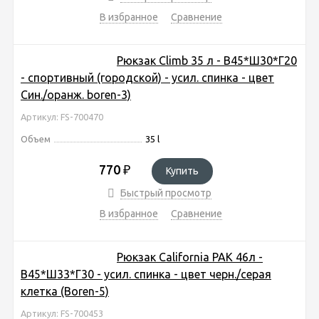
В избранное
Сравнение
Рюкзак Climb 35 л - В45*Ш30*Г20
- спортивный (городской) - усил. спинка - цвет
Син./оранж. boren-3)
Артикул: FS-700470
Объем
35 l
770
₽
Купить
Быстрый просмотр
В избранное
Сравнение
Рюкзак California PAK 46л -
В45*Ш33*Г30 - усил. спинка - цвет черн./серая
клетка (Boren-5)
Артикул: FS-700453