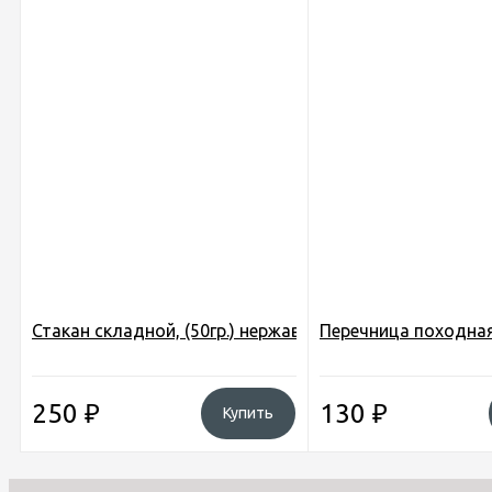
Стакан складной, (50гр.) нержавейка (PM-7)
Перечница походная
250
₽
130
₽
Купить