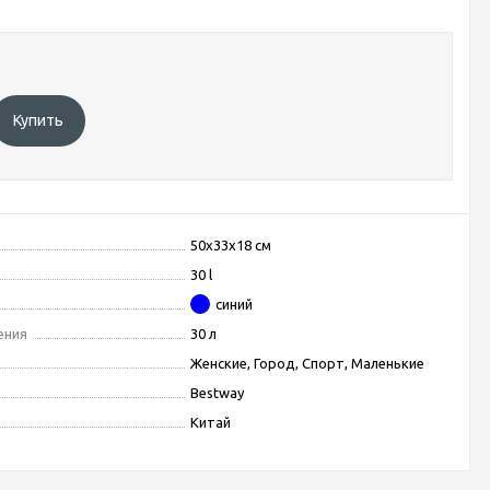
Купить
50х33х18 см
30 l
синий
ения
30 л
Женские, Город, Спорт, Маленькие
Bestway
Китай