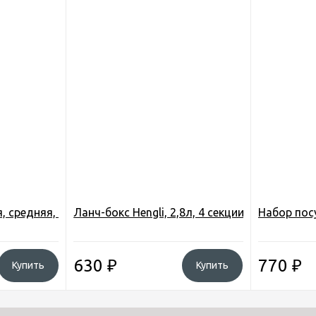
, средняя, нержавеющая сталь
Ланч-бокс Hengli, 2,8л, 4 секции, круглый, пищ
Набор посу
630
₽
770
₽
Купить
Купить