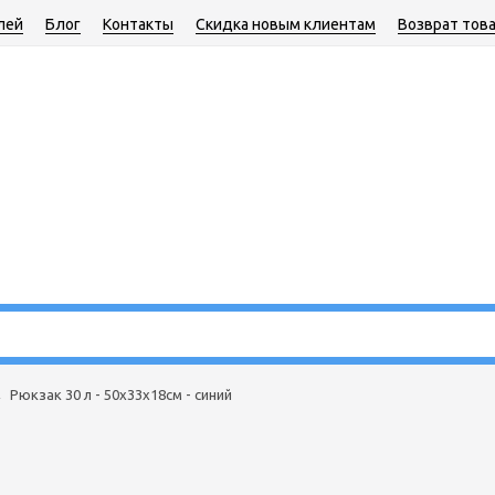
лей
Блог
Контакты
Скидка новым клиентам
Возврат тов
→
Рюкзак 30 л - 50х33х18см - синий