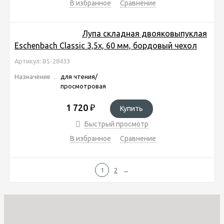
В избранное
Сравнение
Лупа складная двояковыпуклая
Eschenbach Classic 3,5x, 60 мм, бордовый чехол
Артикул: BS-28433
Назначение
для чтения/
просмотровая
1 720
₽
Купить
Быстрый просмотр
В избранное
Сравнение
1
2
→