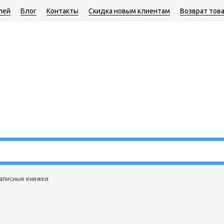
лей
Блог
Контакты
Скидка новым клиентам
Возврат тов
аписные книжки