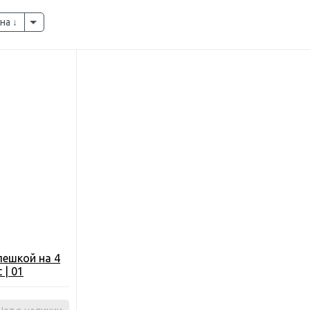
на
лешкой на 4
 | 01
й