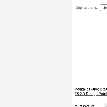
Сортировать:
Це
Ручка-стилус с ф
ГБ XD Design Point
(P300.141), черны