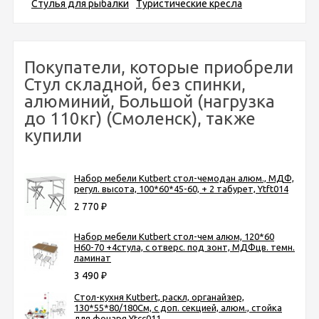
Стулья для рыбалки
Туристические кресла
Покупатели, которые приобрели
Стул складной, без спинки,
алюминий, Большой (нагрузка
до 110кг) (Смоленск), также
купили
Набор мебели Kutbert стол-чемодан алюм., МДФ,
регул. высота, 100*60*45-60, + 2 табурет, Ytft014
2 770
₽
Набор мебели Kutbert стол-чем алюм, 120*60
Н60-70 +4стула, с отверс. под зонт, МДФцв. темн.
ламинат
3 490
₽
Стол-кухня Kutbert, раскл, органайзер,
130*55*80/180См, с доп. секцией, алюм., стойка
для фонаря Ytcc011