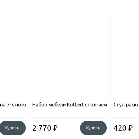
круглое, ламинат МДФ с рисунком, алюм.
, на 3-х ножках, алюмин. 19мм, 600D Polyester, 30*30*45см.,
Набор мебели Kutbert стол-чемодан алюм., М
Стул раскл
2 770
₽
420
₽
Купить
Купить