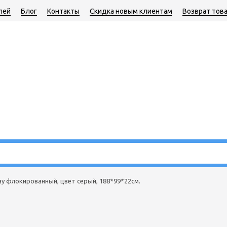
лей
Блог
Контакты
Скидка новым клиентам
Возврат тов
y флокированный, цвет серый, 188*99*22см.