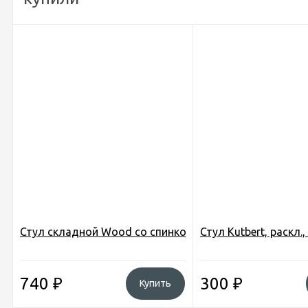
Стул складной Wood со спинкой, 75*25 см., сиденье 
Стул Kutbert, раскл.
740
₽
300
₽
Купить