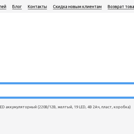
лей
Блог
Контакты
Скидка новым клиентам
Возврат тов
LED аккумуляторный (220В/12В, желтый, 19 LED, 4В 2Ач, пласт, коробка)