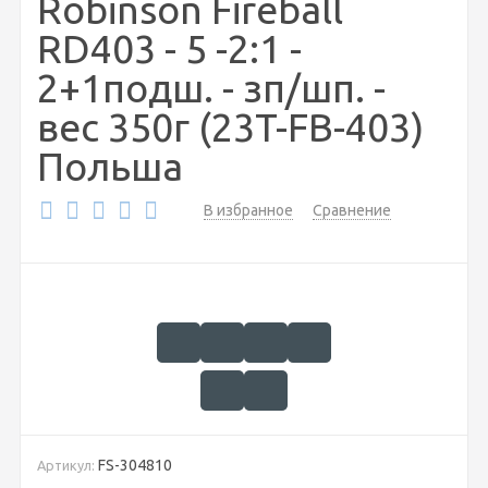
Robinson Fireball
RD403 - 5 -2:1 -
2+1подш. - зп/шп. -
вес 350г (23T-FB-403)
Польша
В избранное
Сравнение
FS-304810
Артикул: