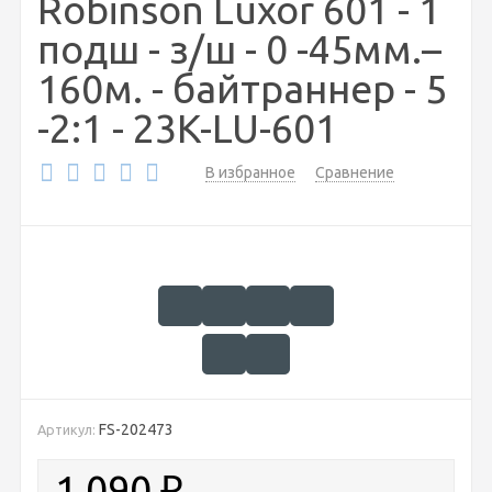
Robinson Luxor 601 - 1
подш - з/ш - 0 -45мм.–
160м. - байтраннер - 5
-2:1 - 23K-LU-601
В избранное
Сравнение
FS-202473
Артикул:
1 090
₽