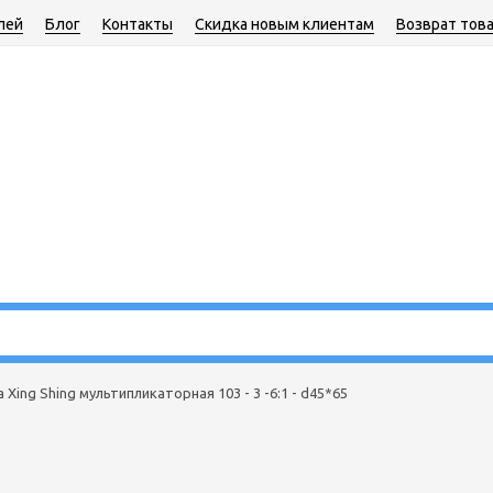
лей
Блог
Контакты
Скидка новым клиентам
Возврат тов
 Xing Shing мультипликаторная 103 - 3 -6:1 - d45*65