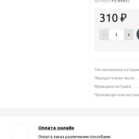
FS-89937
Артикул:
310
₽
-
+
Тип механизма катушк
Передаточное число
Фрикцион катушки
Производитель катуш
Оплата онлайн
Оплата заказ различными способами: