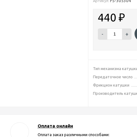
FS-305304
Артикул:
440
₽
-
+
Тип механизма катушк
Передаточное число
Фрикцион катушки
Производитель катуш
Оплата онлайн
Оплата заказ различными способами: