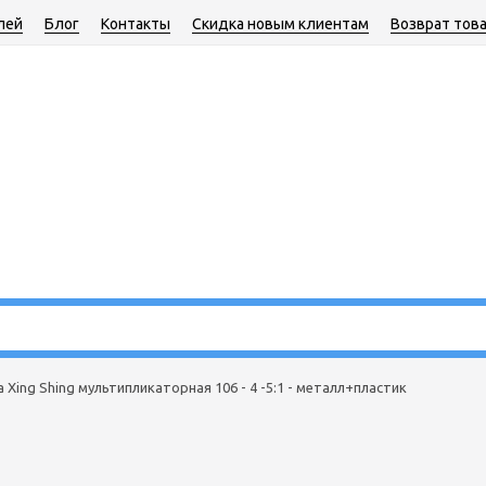
лей
Блог
Контакты
Скидка новым клиентам
Возврат тов
 Xing Shing мультипликаторная 106 - 4 -5:1 - металл+пластик