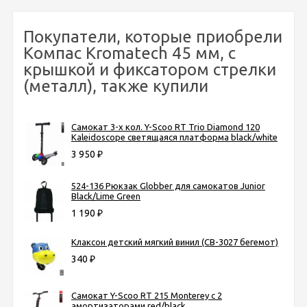
Покупатели, которые приобрели
Компас Kromatech 45 мм, с
крышкой и фиксатором стрелки
(металл), также купили
Самокат 3-х кол. Y-Scoo RT Trio Diamond 120
Kaleidoscope светящаяся платформа black/white
3 950
₽
524-136 Рюкзак Globber для самокатов Junior
Black/Lime Green
1 190
₽
Клаксон детский мягкий винил (СВ-3027 бегемот)
340
₽
Самокат Y-Scoo RT 215 Monterey с 2
амортизаторами red/black