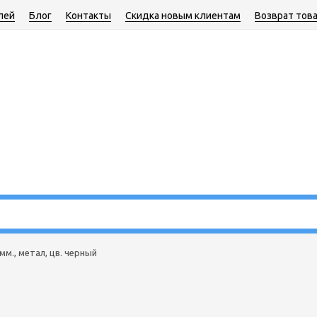
лей
Блог
Контакты
Скидка новым клиентам
Возврат тов
 мм., метал, цв. черный