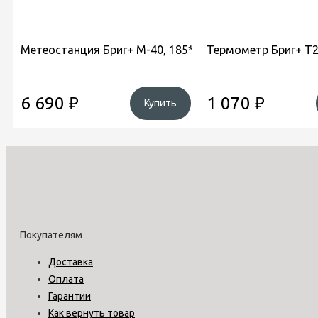
Метеостанция Бриг+ М-40, 185*320мм (барометр d-1
Термометр Бриг+ Т25
6 690
₽
1 070
₽
Купить
Покупателям
Доставка
Оплата
Гарантии
Как вернуть товар