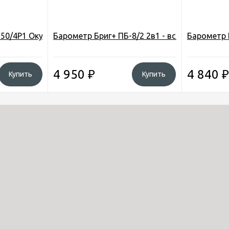
20мм, рында d-10мм)
0/4Р1 Окунь, 325*90мм, цвет орех, корпус дерево
Барометр Бриг+ ПБ-8/2 2в1 - встроенный те
Барометр 
4 950
₽
4 840
₽
Купить
Купить