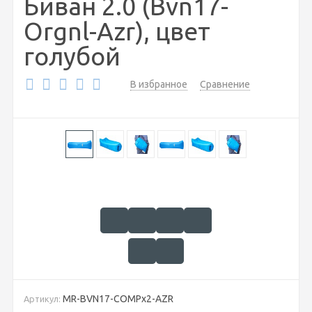
Биван 2.0 (Bvn17-
Orgnl-Azr), цвет
голубой
В избранное
Сравнение
MR-BVN17-COMPx2-AZR
Артикул: