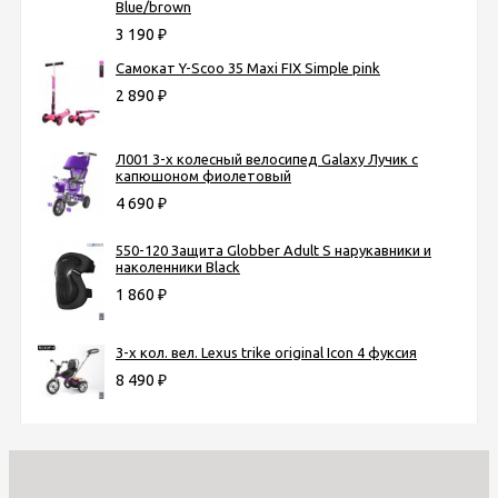
Blue/brown
3 190
₽
Самокат Y-Scoo 35 Maxi FIX Simple pink
2 890
₽
Л001 3-х колесный велосипед Galaxy Лучик с
капюшоном фиолетовый
4 690
₽
550-120 Защита Globber Adult S нарукавники и
наколенники Black
1 860
₽
3-х кол. вел. Lexus trike original Icon 4 фуксия
8 490
₽