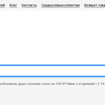
лей
Блог
Контакты
Скидка новым клиентам
Возврат тов
ыболовная, двухсторонняя с изол-ом 154*97*46мм, 5 отделений + 2, ТК