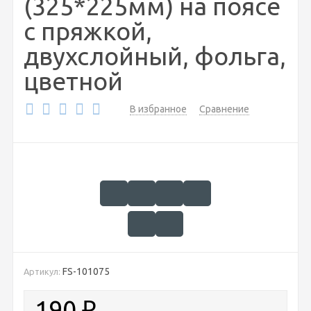
(325*225мм) на поясе
с пряжкой,
двухслойный, фольга,
цветной
В избранное
Сравнение
FS-101075
Артикул:
190
₽