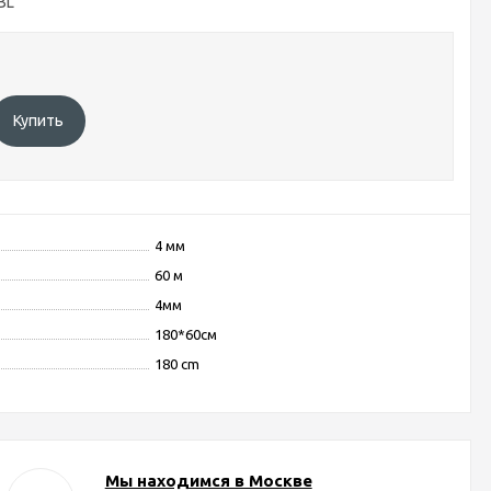
BL
Купить
4 мм
60 м
4мм
180*60см
180 cm
Мы находимся в Москве