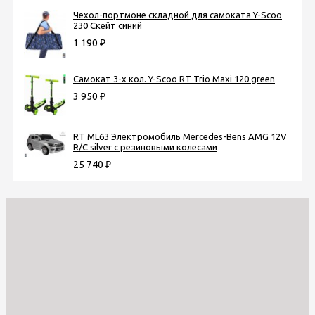
Чехол-портмоне складной для самоката Y-Scoo
230 Скейт синий
1 190
₽
Самокат 3-х кол. Y-Scoo RT Trio Maxi 120 green
3 950
₽
RT ML63 Электромобиль Mercedes-Bens AMG 12V
R/C silver с резиновыми колесами
25 740
₽