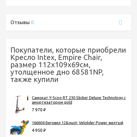
Отзывы
0
Покупатели, которые приобрели
Кресло Intex, Empire Chair,
размер 112х109х69см,
утолщенное дно 68581NP,
также купили
Самокат Y-Scoo RT 230 Slicker Deluxe Technology с
амортизатором gold
7 970
₽
166604 Беговел 12&quot; Velolider Power желтый
4 950
₽