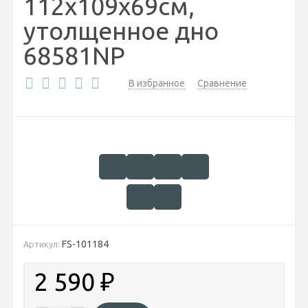
112х109х69см,
утолщенное дно
68581NP
В избранное
Сравнение
FS-101184
Артикул:
2 590
₽