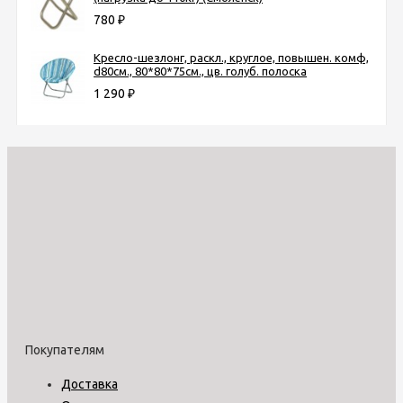
780
₽
Кресло-шезлонг, раскл., круглое, повышен. комф,
d80см., 80*80*75см., цв. голуб. полоска
1 290
₽
Покупателям
Доставка