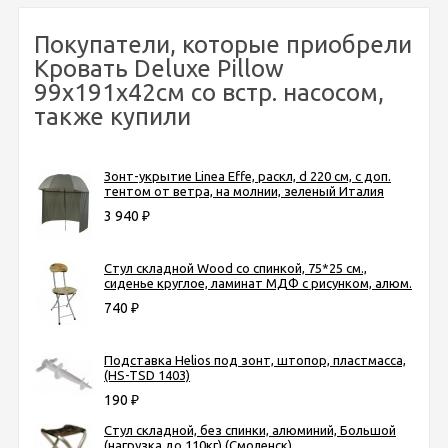
Покупатели, которые приобрели
Кровать Deluxe Pillow
99х191х42см со встр. насосом,
также купили
Зонт-укрытие Linea Effe, раскл, d 220 см, с доп.
тентом от ветра, на молнии, зеленый Италия
3 940
₽
Стул складной Wood со спинкой, 75*25 см.,
сиденье круглое, ламинат МДФ с рисунком, алюм.
740
₽
Подставка Helios под зонт, штопор, пластмасса,
(HS-TSD 1403)
190
₽
Стул складной, без спинки, алюминий, Большой
(нагрузка до 110кг) (Смоленск)