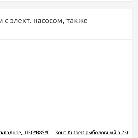
с элект. насосом, также
иний, WDC
отниками, с подстаканником, Ш45*В75*Г45см, в Чехле (1
кладное, Ш50*В85*Г50, с мягкими подлокотн. и подстакан,
Зонт Kutbert рыболовный h 250см., 