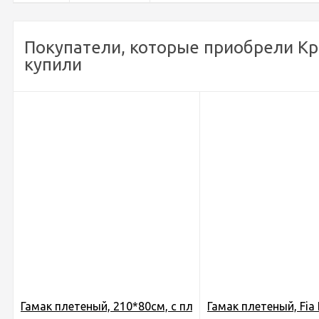
Покупатели, которые приобрели Кро
купили
Гамак плетеный, 210*80см, с планкой, лента, в чехле,,
Гамак плетеный, Fia