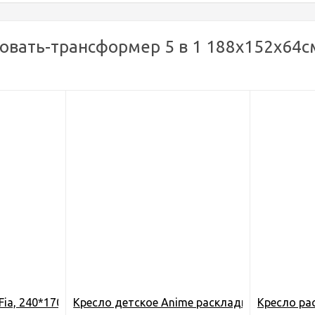
вать-трансформер 5 в 1 188х152х64см 
 CBD
 Fia, 240*170см (200*80), походный, прочный капрон, цв. с
Кресло детское Anime раскладное, с подлок
Кресло рас