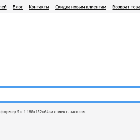
лей
Блог
Контакты
Скидка новым клиентам
Возврат тов
формер 5 в 1 188х152х64см с элект. насосом