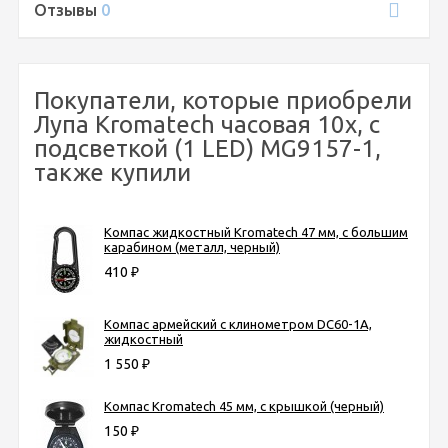
Отзывы
0
Покупатели, которые приобрели
Лупа Kromatech часовая 10х, с
подсветкой (1 LED) MG9157-1,
также купили
Компас жидкостный Kromatech 47 мм, с большим
карабином (металл, черный)
410
₽
Компас армейский с клинометром DC60-1A,
жидкостный
1 550
₽
Компас Kromatech 45 мм, с крышкой (черный)
150
₽