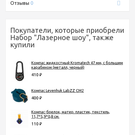
Отзывы
0
Покупатели, которые приобрели
Набор "Лазерное шоу", также
купили
Компас жидкостный Kromatech 47 мм, с большим
карабином (металл, черный)
410
₽
Компас Levenhuk LabZZ CM2
400
₽
Компас-брелок, матер. пластик, текстиль,
11,7*5,9*0,8 см.
110
₽