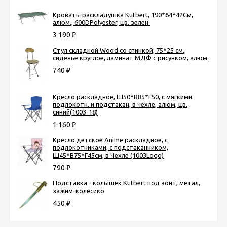
Кровать-раскладушка Kutbert, 190*64*42См,
алюм., 600DPolyester, цв. зелен.
3 190
₽
Стул складной Wood со спинкой, 75*25 см.,
сиденье круглое, ламинат МДФ с рисунком, алюм.
740
₽
Кресло раскладное, Ш50*В85*Г50, с мягкими
подлокотн. и подстакан, в чехле, алюм, цв.
синий(1003-18)
1 160
₽
Кресло детское Anime раскладное, с
подлокотниками, с подстаканником,
Ш45*В75*Г45см, в Чехле (1003Logo)
790
₽
Подставка - колышек Kutbert под зонт, метал,
зажим-колесико
450
₽