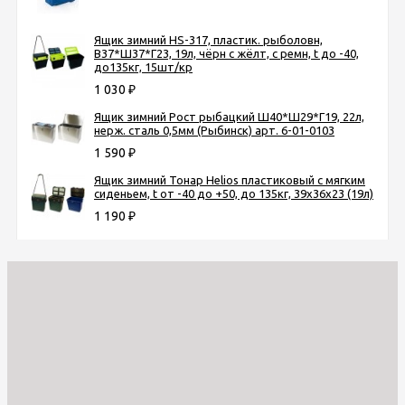
Ящик зимний HS-317, пластик. рыболовн,
В37*Ш37*Г23, 19л, чёрн с жёлт, с ремн, t до -40,
до135кг, 15шт/кр
1 030
₽
Ящик зимний Рост рыбацкий Ш40*Ш29*Г19, 22л,
нерж. сталь 0,5мм (Рыбинск) арт. 6-01-0103
1 590
₽
Ящик зимний Тонар Helios пластиковый с мягким
сиденьем, t от -40 до +50, до 135кг, 39х36х23 (19л)
1 190
₽