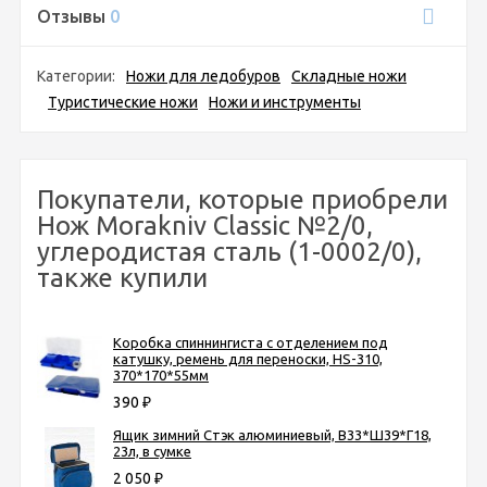
Отзывы
0
Категории:
Ножи для ледобуров
Складные ножи
Туристические ножи
Ножи и инструменты
Покупатели, которые приобрели
Нож Morakniv Classic №2/0,
углеродистая сталь (1-0002/0),
также купили
Коробка спиннингиста с отделением под
катушку, ремень для переноски, НS-310,
370*170*55мм
390
₽
Ящик зимний Стэк алюминиевый, В33*Ш39*Г18,
23л, в сумке
2 050
₽