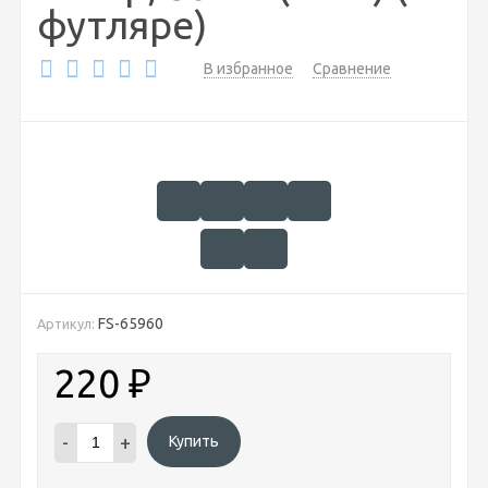
футляре)
В избранное
Сравнение
FS-65960
Артикул:
220
₽
-
+
Купить