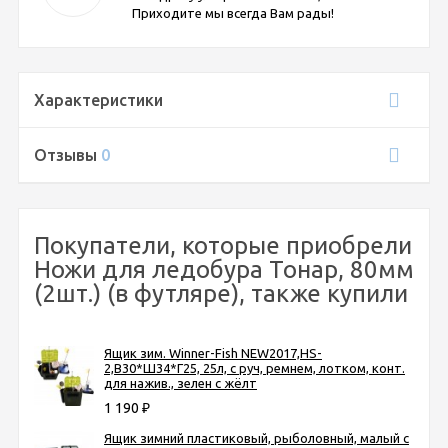
Приходите мы всегда Вам рады!
Характеристики
Отзывы
0
Покупатели, которые приобрели
Ножи для ледобура Тонар, 80мм
(2шт.) (в футляре), также купили
Ящик зим. Winner-Fish NEW2017,HS-
2,В30*Ш34*Г25, 25л, с руч, ремнем, лотком, конт.
для нажив., зелен с жёлт
1 190
₽
Ящик зимний пластиковый, рыболовный, малый с