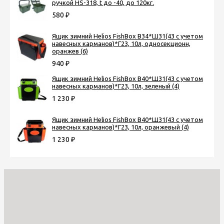
ручкой HS-318, t до -40, до 120кг.
580
₽
Ящик зимний Helios FishBox В34*Ш31(43 с учетом
навесных карманов)*Г23, 10л, односекционн,
оранжев (6)
940
₽
Ящик зимний Helios FishBox В40*Ш31(43 с учетом
навесных карманов)*Г23, 10л, зеленый (4)
1 230
₽
Ящик зимний Helios FishBox В40*Ш31(43 с учетом
навесных карманов)*Г23, 10л, оранжевый (4)
1 230
₽