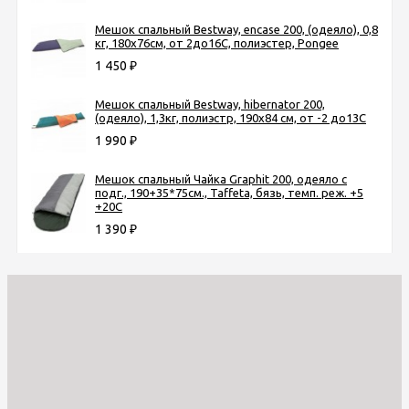
Мешок спальный Bestway, encase 200, (одеяло), 0,8
кг, 180х76см, от 2до16C, полиэстер, Pongee
1 450
₽
Мешок спальный Bestway, hibernator 200,
(одеяло), 1,3кг, полиэстр, 190х84 см, от -2 до13С
1 990
₽
Мешок спальный Чайка Graphit 200, одеяло с
подг., 190+35*75см., Taffeta, бязь, темп. реж. +5
+20C
1 390
₽