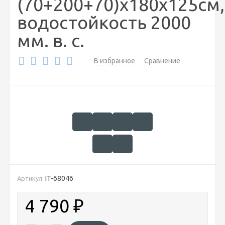
(70+200+70)х180х125см,
водостойкость 2000
мм. в. с.
В избранное
Сравнение
IT-68046
Артикул:
4 790
₽