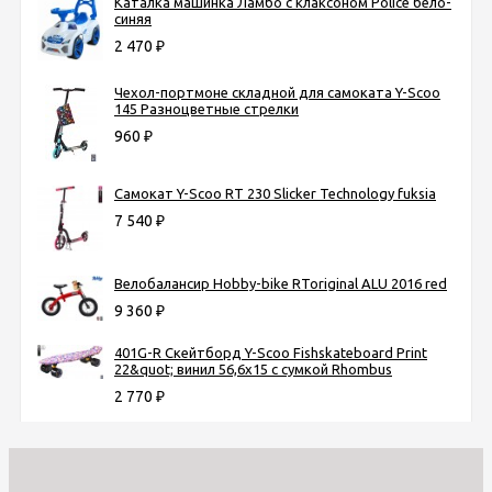
Каталка машинка Ламбо с клаксоном Police бело-
синяя
2 470
₽
Чехол-портмоне складной для самоката Y-Scoo
145 Разноцветные стрелки
960
₽
Самокат Y-Scoo RT 230 Slicker Technology fuksia
7 540
₽
Велобалансир Hobby-bike RToriginal ALU 2016 red
9 360
₽
401G-R Скейтборд Y-Scoo Fishskateboard Print
22&quot; винил 56,6х15 с сумкой Rhombus
2 770
₽