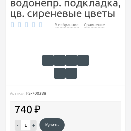
водонепр. подкладка,
цв. сиреневые цветы
В избранное
Сравнение
FS-700388
Артикул:
740
₽
-
+
Купить