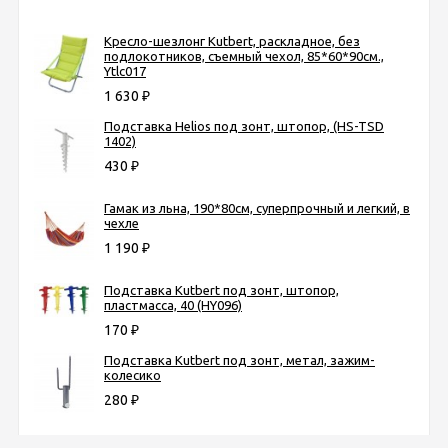
Кресло-шезлонг Kutbert, раскладное, без
подлокотников, съемный чехол, 85*60*90см.,
Ytlc017
1 630
₽
Подставка Helios под зонт, штопор, (HS-TSD
1402)
430
₽
Гамак из льна, 190*80см, суперпрочный и легкий, в
чехле
1 190
₽
Подставка Kutbert под зонт, штопор,
пластмасса, 40 (HY096)
170
₽
Подставка Kutbert под зонт, метал, зажим-
колесико
280
₽