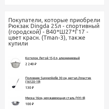
Покупатели, которые приобрели
Рюкзак Dingda 25л - спортивный
(городской) - В40*Ш27*Г17 -
цвет красн. (Tman-3), также
купили
Котелок Литой 15,0 л, алюминиевый
2 240
₽
Половник Suppenkelle 30 см, метал./пластик
(16120-19)
130
₽
Миска 16см, нержавеющая сталь (YiYi-8)
100
₽