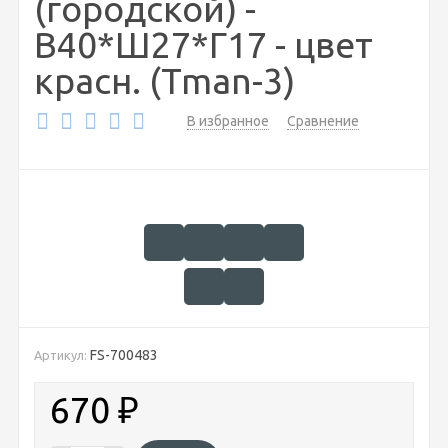
(городской) -
В40*Ш27*Г17 - цвет
красн. (Tman-3)
В избранное
Сравнение
FS-700483
Артикул:
670
₽