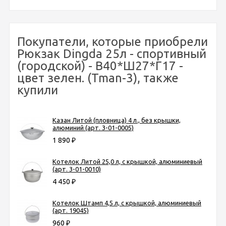
Покупатели, которые приобрели
Рюкзак Dingda 25л - спортивный
(городской) - В40*Ш27*Г17 -
цвет зелен. (Tman-3), также
купили
Казан Литой (пловница) 4 л., без крышки,
алюминий (арт. 3-01-0005)
1 890
₽
Котелок Литой 25,0 л, с крышкой, алюминиевый
(арт. 3-01-0010)
4 450
₽
Котелок Штамп 4,5 л, с крышкой, алюминиевый
(арт. 19045)
960
₽