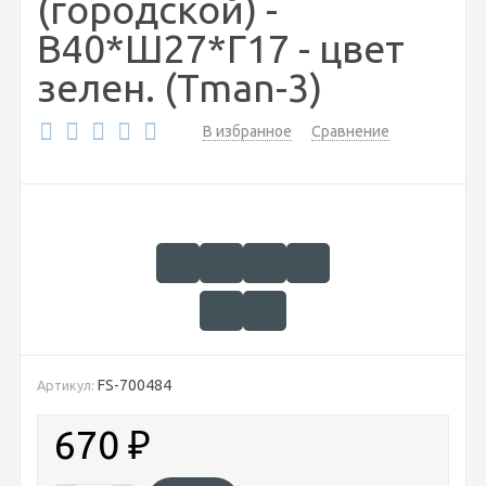
(городской) -
В40*Ш27*Г17 - цвет
зелен. (Tman-3)
В избранное
Сравнение
FS-700484
Артикул:
670
₽