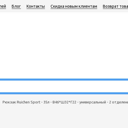
лей
Блог
Контакты
Скидка новым клиентам
Возврат тов
→
Рюкзак Ruichen Sport - 35л - В46*Ш32*Г22 - универсальный - 2 отделени