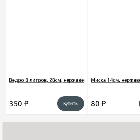
Ведро 8 литров, 28см, нержавеющая сталь, с крышкой
Миска 14см, нержаве
350
₽
80
₽
Купить