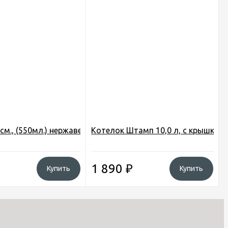
см., (550мл.) нержавеющая сталь (6214-12)
Котелок Штамп 10,0 л, с крышкой,
1 890
₽
Купить
Купить