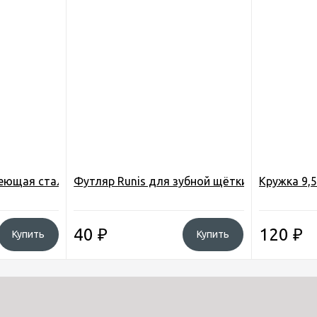
, Бюджет, обмену и возв. не подлежат
ющая сталь (YiYi-7)
Футляр Runis для зубной щётки (6-136)
Кружка 9,5
40
₽
120
₽
Купить
Купить