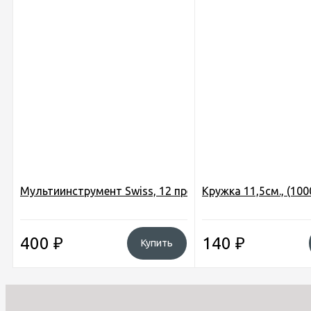
Мультиинструмент Swiss, 12 предметов, малый (8,5см.
Кружка 11,5см., (10
400
₽
140
₽
Купить