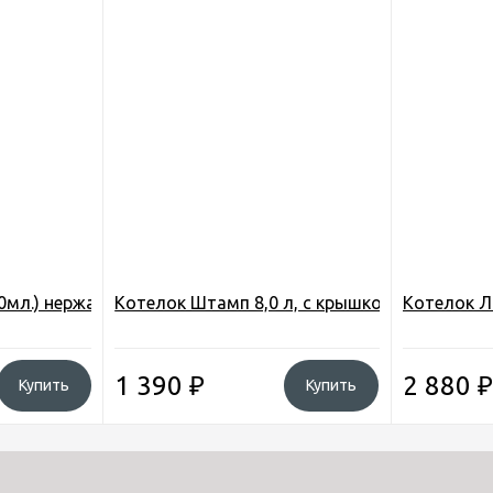
), брелок, цв. КМФ Лес (MT)
00мл.) нержавеющая сталь (6215-1)
Котелок Штамп 8,0 л, с крышкой, алюминиев
Котелок Ли
1 390
₽
2 880
₽
Купить
Купить