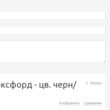
оксфорд - цв. черн/
Печать
В избранное
Сравнение