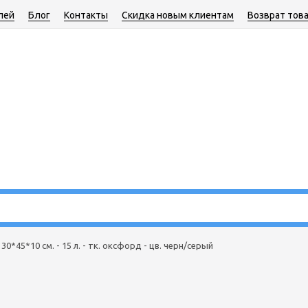
лей
Блог
Контакты
Скидка новым клиентам
Возврат тов
0*45*10 см. - 15 л. - тк. оксфорд - цв. черн/серый