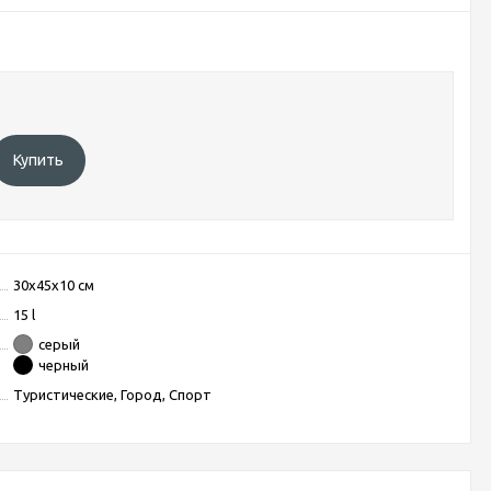
Купить
30x45x10 см
15 l
серый
черный
Туристические, Город, Спорт