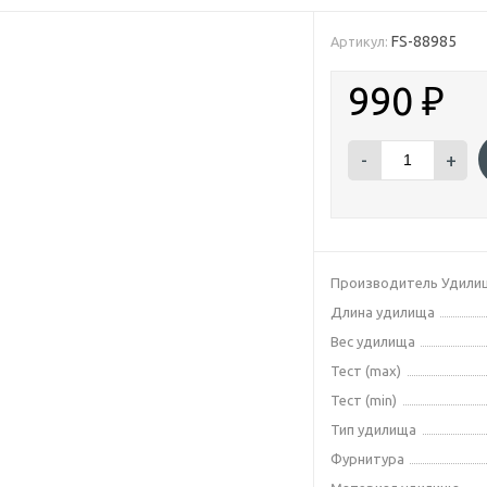
FS-88985
Артикул:
990
₽
-
+
Производитель Удили
Длина удилища
Вес удилища
Тест (max)
Тест (min)
Тип удилища
Фурнитура