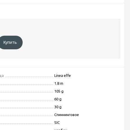
Купить
ща
Linea effe
1.8 m
105 g
60 g
30 g
Спиннинговое
SIC