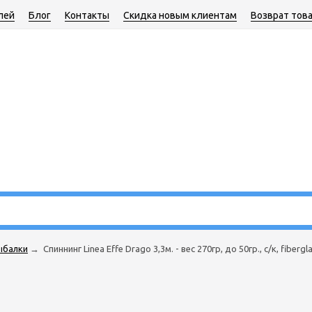
лей
Блог
Контакты
Скидка новым клиентам
Возврат тов
ыбалки
→
Спиннинг Linea Effe Drago 3,3м. - вес 270гр, до 50гр., с/к, fiberg