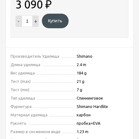
3 090
₽
-
+
Купить
Производитель Удилища
Shimano
Длина удилища
2.4 m
Вес удилища
184 g
Тест (max)
21 g
Тест (min)
7 g
Тип удилища
Спиннинговое
Фурнитура
Shimano Hardlite
Материал удилища
карбон
Рукоять
пробка+EVA
Размер в сложенном виде
1.23 m