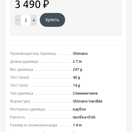
3 490
₽
-
+
Купить
Производитель Удилища
Shimano
Длина удилища
2.7 m
Вес удилища
247 g
Тест (max)
40 g
Тест (min)
14 g
Тип удилища
Спиннинговое
Фурнитура
Shimano Hardlite
Материал удилища
карбон
Рукоять
пробка+EVA
Размер в сложенном виде
1.4 m