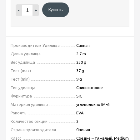
-
+
Купить
Производитель Удилища
Caiman
Длина удилища
2.7 m
Вес удилища
230 g
Тест (max)
37 g
Тест (min)
9 g
Тип удилища
Спиннинговое
Фурнитура
SIC
Материал удилища
углеволокно IM-6
Рукоять
EVA
Количество секций
2
Страна производителя
Япония
Класс
Средне – тяжелый, Medium