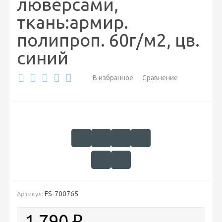
люверсами,
ткань:армир.
полипроп. 60г/м2, цв.
синий
В избранное
Сравнение
FS-700765
Артикул:
1 790
₽