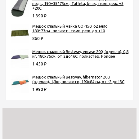
подг., 190+35*75см., Taffeta, бязь, темп. реж. +5
+20C
1 390
₽
Мешок спальный Чайка СО-150, одеяло,
180*73см., полиэст., темп. реж. до +10
860
₽
Мешок спальный Bestway, encase 200, (одеяло), 0,8
кг, 180х76см, от 2до16C, полиэстер, Pongee
1 450
₽
Мешок спальный Bestway, hibernator 200,
(одеяло), 1,3кг, полиэстр, 190х84 см, от -2 до13С
1 990
₽