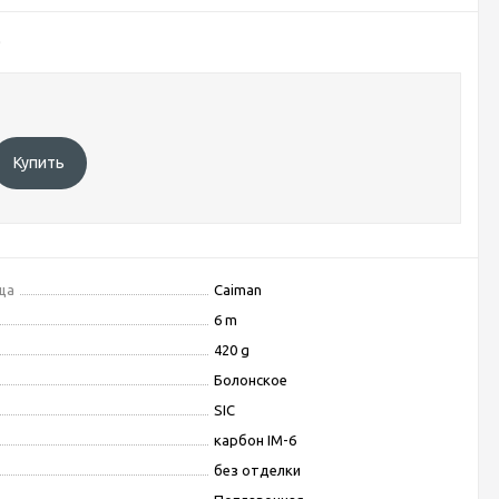
0
Купить
ща
Caiman
6 m
420 g
Болонское
SIC
карбон IM-6
без отделки