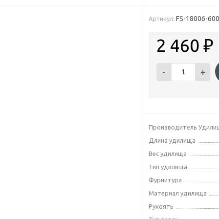
FS-18006-60
Артикул:
2 460
₽
-
+
Производитель Удили
Длина удилища
Вес удилища
Тип удилища
Фурнитура
Материал удилища
Рукоять