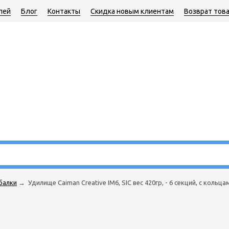
лей
Блог
Контакты
Скидка новым клиентам
Возврат тов
балки
→
Удилище Caiman Creative IM6, SIC вес 420гр, - 6 секций, с кольцам