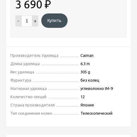
3 690
₽
-
+
Купить
Производитель Удилища
Caiman
Длина удилища
6.3 m
Вес удилища
305 g
Фурнитура
без колец
Материал удилища
углеволокно IM-9
Количество секций
12
Страна производителя
Япония
Тип соединения колен
Телескопический